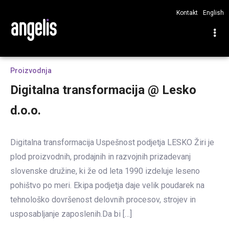
Kontakt
English
Proizvodnja
Digitalna transformacija @ Lesko
d.o.o.
Digitalna transformacija Uspešnost podjetja LESKO Žiri je
plod proizvodnih, prodajnih in razvojnih prizadevanj
slovenske družine, ki že od leta 1990 izdeluje leseno
pohištvo po meri. Ekipa podjetja daje velik poudarek na
tehnološko dovršenost delovnih procesov, strojev in
usposabljanje zaposlenih.Da bi […]