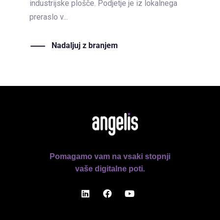
industrijske plošče. Podjetje je iz lokalnega
preraslo v...
Nadaljuj z branjem
Pomagamo vam na vsaki stopnji
vaše digitalne poti.