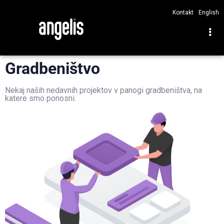
Kontakt
English
Gradbeništvo
Nekaj naših nedavnih projektov v panogi gradbeništva, na
katere smo ponosni.