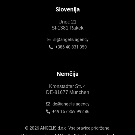
Slovenija
Unec 21
SI-1381 Rakek
sl@angelis.agency
+386 40 831 350
Nemčija
Kronstadter Str. 4
DE-81677 München
de@angelis.agency
+49 157 359 992 86
© 2026 ANGELIS d.o.o. Vse pravice pridržane.